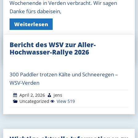
Wochenende in Verden verbracht. Wir sagen
Danke fürs dabeisein,
Weiterlesen
Bericht des WSV zur Aller-
April 12, 2026
Stefan
Uncategorized
View 472
Hochwasser-Rallye 2026
300 Paddler trotzen Kälte und Schneeregen –
WSV-Verden
April 2, 2026
jens
Uncategorized
View 519