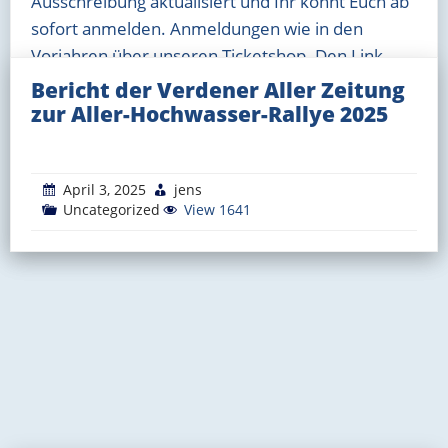
Ausschreibung aktualisiert und Ihr könnt Euch ab
sofort anmelden. Anmeldungen wie in den
Vorjahren über unseren Ticketshop. Den Link
dorthin findet Ihr bei
Bericht der Verdener Aller Zeitung
zur Aller-Hochwasser-Rallye 2025
Weiterlesen
Januar 4, 2026
April 3, 2025
jens
jens
Uncategorized
Uncategorized
View 1701
View 1641